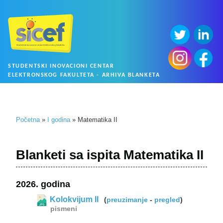
STUDENTSKI INOVACIONI CENTAR
ELEKTRONSKOG FAKULTETA - ARHIVA BLANKETA
Početna
»
I godina
» Matematika II
Blanketi sa ispita Matematika II
2026. godina
Kolokvijum II
(
preuzimanje
-
pregled
)
pismeni