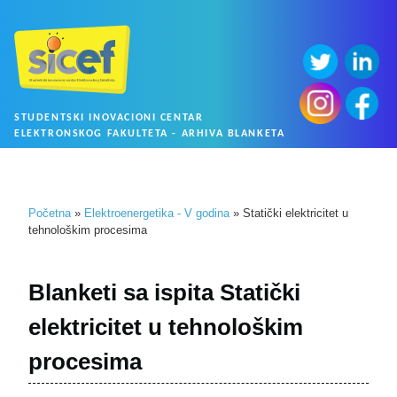
STUDENTSKI INOVACIONI CENTAR
ELEKTRONSKOG FAKULTETA - ARHIVA BLANKETA
Početna
»
Elektroenergetika - V godina
» Statički elektricitet u
tehnološkim procesima
Blanketi sa ispita Statički
elektricitet u tehnološkim
procesima