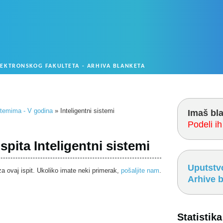
LEKTRONSKOG FAKULTETA - ARHIVA BLANKETA
stemima - V godina
» Inteligentni sistemi
Imaš bl
Podeli i
ispita Inteligentni sistemi
Uputstv
a ovaj ispit. Ukoliko imate neki primerak,
pošaljite nam
.
Arhive 
Statistika