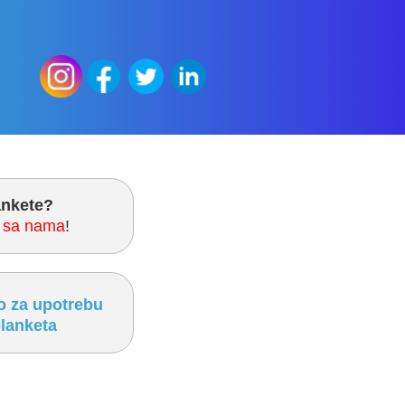
ankete?
h sa nama
!
o za upotrebu
blanketa