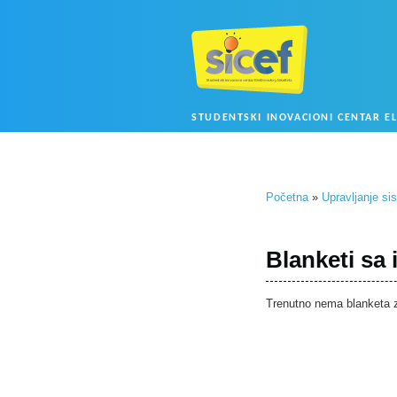
STUDENTSKI INOVACIONI CENTAR E
Početna
»
Upravljanje si
Blanketi sa 
Trenutno nema blanketa z